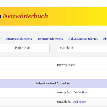
Netzwörterbuch
s
r
Aussprachehinweise
Benutzungshinweise
Abkürzungsverzeichnis
Al
Platt > Hoch
Plattdeutsch
Adjektive und Adverbien
smerig
[e:]
Deklination
smuddelig
Deklination