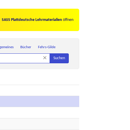
SASS Plattdeutsche Lehrmaterialien
öffnen
lgemeines
Bücher
Fehrs-Gilde
×
Suchen