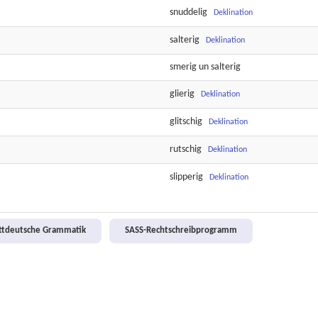
snuddelig
Deklination
salterig
Deklination
smerig
un
salterig
glierig
Deklination
glitschig
Deklination
rutschig
Deklination
slipperig
Deklination
attdeutsche Grammatik
SASS-Rechtschreibprogramm