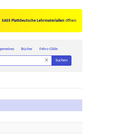
SASS Plattdeutsche Lehrmaterialien
öffnen
lgemeines
Bücher
Fehrs-Gilde
×
Suchen