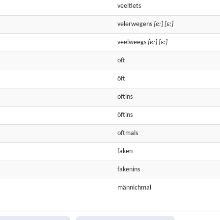
veeltiets
velerwegens
[e:]
[ε:]
veelweegs
[e:]
[ε:]
oft
öft
oftins
öftins
oftmals
faken
fakenins
männichmal