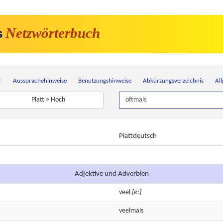
Netzwörterbuch
s
r
Aussprachehinweise
Benutzungshinweise
Abkürzungsverzeichnis
Al
Platt > Hoch
Plattdeutsch
Adjektive und Adverbien
veel
[e:]
veelmals