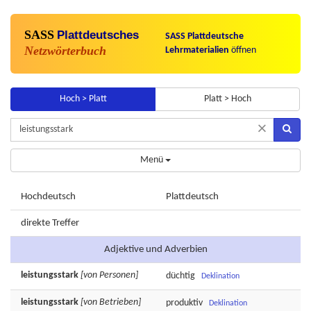
SASS
Plattdeutsches
SASS Plattdeutsche
Netzwörterbuch
Lehrmaterialien
öffnen
Hoch > Platt
Platt > Hoch
×
Menü
Hochdeutsch
Plattdeutsch
direkte Treffer
Adjektive und Adverbien
leistungsstark
[von Personen]
düchtig
Deklination
leistungsstark
[von Betrieben]
produktiv
Deklination