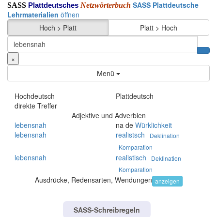
SASS Plattdeutsche
SASS
Netzwörterbuch
Plattdeutsches
Lehrmaterialien
öffnen
Hoch > Platt
Platt > Hoch
×
Menü
Hochdeutsch
Plattdeutsch
direkte Treffer
Adjektive und Adverbien
lebensnah
na de
Würklichkeit
lebensnah
realistsch
Deklination
Komparation
lebensnah
realistisch
Deklination
Komparation
Ausdrücke, Redensarten, Wendungen
anzeigen
SASS-Schreibregeln