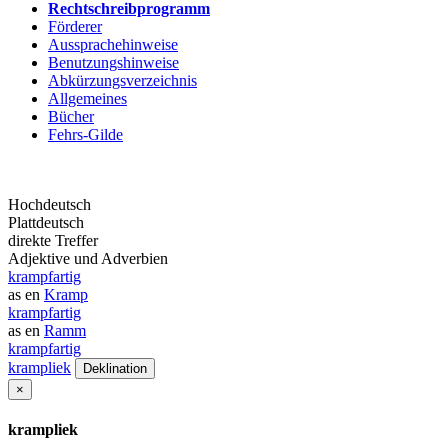
Rechtschreibprogramm
Förderer
Aussprachehinweise
Benutzungshinweise
Abkürzungsverzeichnis
Allgemeines
Bücher
Fehrs-Gilde
Hochdeutsch
Plattdeutsch
direkte Treffer
Adjektive und Adverbien
krampfartig
as en
Kramp
krampfartig
as en
Ramm
krampfartig
krampliek
Deklination
×
krampliek