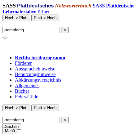
SASS
Netzwörterbuch
Plattdeutsches
SASS Plattdeutsche
Lehrmaterialien
öffnen
Hoch > Platt
Platt > Hoch
×
Rechtschreibprogramm
Förderer
Aussprachehinweise
Benutzungshinweise
Abkürzungsverzeichnis
Allgemeines
Bücher
Fehrs-Gilde
Hoch > Platt
Platt > Hoch
×
Suchen
Menü