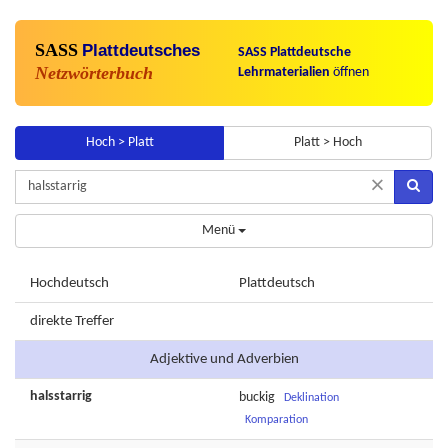
SASS
Plattdeutsches
SASS Plattdeutsche
Netzwörterbuch
Lehrmaterialien
öffnen
Hoch > Platt
Platt > Hoch
×
Menü
Hochdeutsch
Plattdeutsch
direkte Treffer
Adjektive und Adverbien
halsstarrig
buckig
Deklination
Komparation