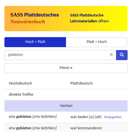
SASS
Plattdeutsches
SASS Plattdeutsche
Netzwörterbuch
Lehrmaterialien
öffnen
Hoch > Platt
Platt > Hoch
×
Menü
Hochdeutsch
Plattdeutsch
direkte Treffer
Verben
etw
gebieten
[etw befehlen]
wat
beden
[εɪ]
(alt)
Konjugation
etw
gebieten
[etw befehlen]
wat
kommanderen