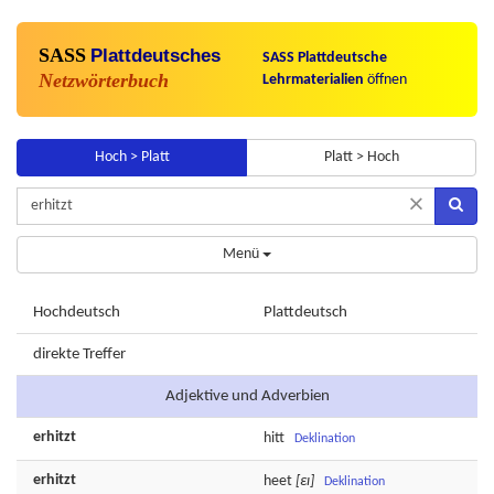
SASS
Plattdeutsches
SASS Plattdeutsche
Netzwörterbuch
Lehrmaterialien
öffnen
Hoch > Platt
Platt > Hoch
×
Menü
Hochdeutsch
Plattdeutsch
direkte Treffer
Adjektive und Adverbien
erhitzt
hitt
Deklination
erhitzt
heet
[εɪ]
Deklination