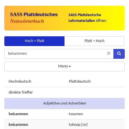
SASS
Plattdeutsches
SASS Plattdeutsche
Netzwörterbuch
Lehrmaterialien
öffnen
Hoch > Platt
Platt > Hoch
×
Menü
Hochdeutsch
Plattdeutsch
direkte Treffer
Adjektive und Adverbien
beisammen
tosamen
beisammen
tohoop
[ɔʊ]