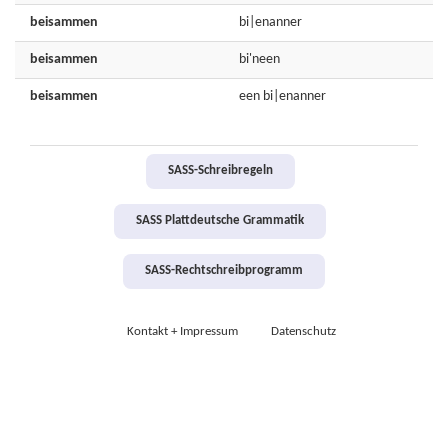
beisammen
bi|enanner
beisammen
bi'neen
beisammen
een
bi|enanner
SASS-Schreibregeln
SASS Plattdeutsche Grammatik
SASS-Rechtschreibprogramm
Kontakt + Impressum
Datenschutz