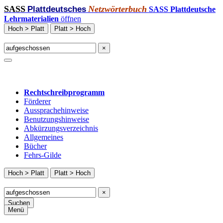
SASS
Netzwörterbuch
Plattdeutsches
SASS Plattdeutsche
Lehrmaterialien
öffnen
Hoch > Platt
Platt > Hoch
×
Rechtschreibprogramm
Förderer
Aussprachehinweise
Benutzungshinweise
Abkürzungsverzeichnis
Allgemeines
Bücher
Fehrs-Gilde
Hoch > Platt
Platt > Hoch
×
Suchen
Menü