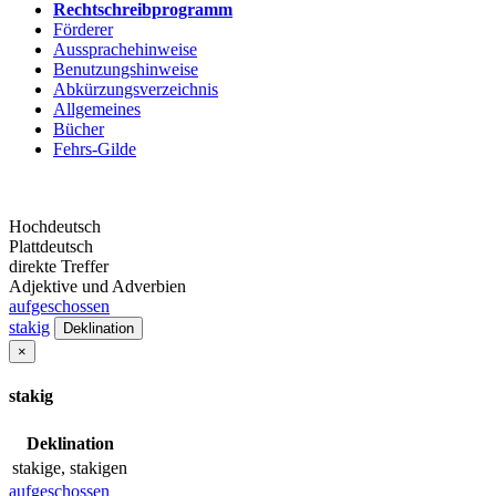
Rechtschreibprogramm
Förderer
Aussprachehinweise
Benutzungshinweise
Abkürzungsverzeichnis
Allgemeines
Bücher
Fehrs-Gilde
Hochdeutsch
Plattdeutsch
direkte Treffer
Adjektive und Adverbien
aufgeschossen
stakig
Deklination
×
stakig
Deklination
stakige, stakigen
aufgeschossen