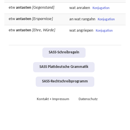
etw
antasten
[Gegenstand]
wat
anraken
Konjugation
etw
antasten
[Ersparnisse]
an wat
rangahn
Konjugation
etw
antasten
[Ehre, Würde]
wat
angriepen
Konjugation
SASS-Schreibregeln
SASS Plattdeutsche Grammatik
SASS-Rechtschreibprogramm
Kontakt + Impressum
Datenschutz