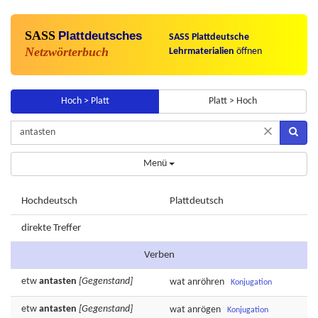
SASS
Plattdeutsches
SASS Plattdeutsche
Netzwörterbuch
Lehrmaterialien
öffnen
Hoch > Platt
Platt > Hoch
×
Menü
Hochdeutsch
Plattdeutsch
direkte Treffer
Verben
etw
antasten
[Gegenstand]
wat
anröhren
Konjugation
etw
antasten
[Gegenstand]
wat
anrögen
Konjugation