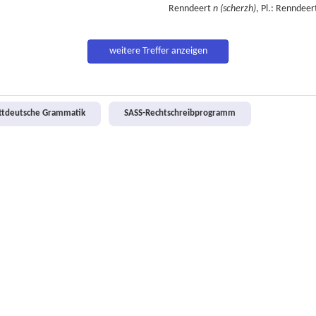
Renndeert
n
(scherzh)
, Pl.: Renndeer
weitere Treffer anzeigen
attdeutsche Grammatik
SASS-Rechtschreibprogramm