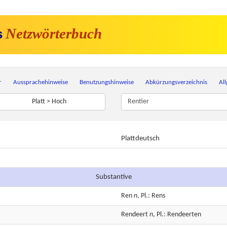
Netzwörterbuch
s
r
Aussprachehinweise
Benutzungshinweise
Abkürzungsverzeichnis
Al
Platt > Hoch
Plattdeutsch
Substantive
Ren
n
, Pl.: Rens
Rendeert
n
, Pl.: Rendeerten