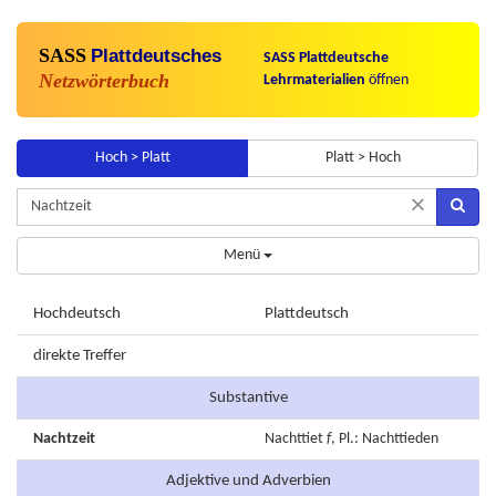
SASS
Plattdeutsches
SASS Plattdeutsche
Netzwörterbuch
Lehrmaterialien
öffnen
Hoch > Platt
Platt > Hoch
×
Menü
Hochdeutsch
Plattdeutsch
direkte Treffer
Substantive
Nachtzeit
Nachttiet
f
, Pl.: Nachttieden
Adjektive und Adverbien