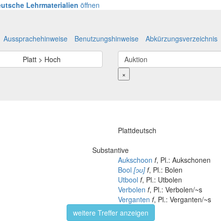
utsche Lehrmaterialien
öffnen
Aussprachehinweise
Benutzungshinweise
Abkürzungsverzeichnis
Platt > Hoch
×
Plattdeutsch
Substantive
Aukschoon
f
, Pl.: Aukschonen
Bool
[ɔʊ]
f
, Pl.: Bolen
Utbool
f
, Pl.: Utbolen
Verbolen
f
, Pl.: Verbolen/~s
Verganten
f
, Pl.: Verganten/~s
weitere Treffer anzeigen