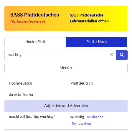
SASS
Plattdeutsches
SASS Plattdeutsche
Netzwörterbuch
Lehrmaterialien
öffnen
Hoch > Platt
Platt > Hoch
×
Menü
Hochdeutsch
Plattdeutsch
direkte Treffer
Adjektive und Adverbien
machtvoll
[kräftig, wuchtig]
wuchtig
Deklination
Komparation