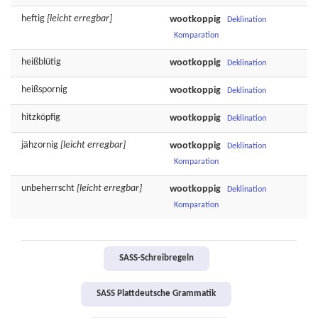
heftig
[leicht erregbar]
wootkoppig
Deklination
Komparation
heißblütig
wootkoppig
Deklination
heißspornig
wootkoppig
Deklination
hitzköpfig
wootkoppig
Deklination
jähzornig
[leicht erregbar]
wootkoppig
Deklination
Komparation
unbeherrscht
[leicht erregbar]
wootkoppig
Deklination
Komparation
SASS-Schreibregeln
SASS Plattdeutsche Grammatik