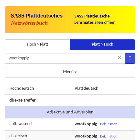
SASS
Plattdeutsches
SASS Plattdeutsche
Netzwörterbuch
Lehrmaterialien
öffnen
Hoch > Platt
Platt > Hoch
×
Menü
Hochdeutsch
Plattdeutsch
direkte Treffer
Adjektive und Adverbien
aufbrausend
wootkoppig
Deklination
cholerisch
wootkoppig
Deklination