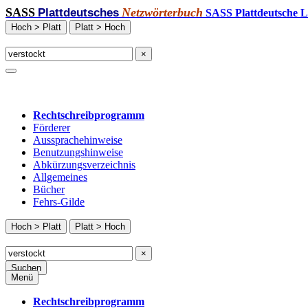
SASS
Netzwörterbuch
Plattdeutsches
SASS Plattdeutsche L
Hoch > Platt
Platt > Hoch
×
Rechtschreibprogramm
Förderer
Aussprachehinweise
Benutzungshinweise
Abkürzungsverzeichnis
Allgemeines
Bücher
Fehrs-Gilde
Hoch > Platt
Platt > Hoch
×
Suchen
Menü
Rechtschreibprogramm