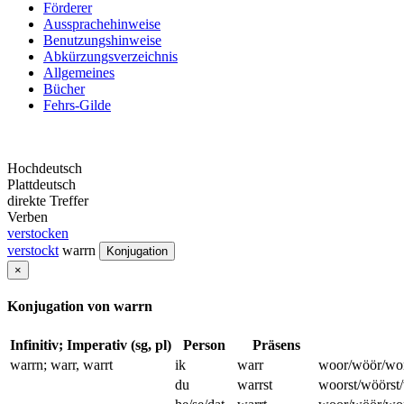
Förderer
Aussprachehinweise
Benutzungshinweise
Abkürzungsverzeichnis
Allgemeines
Bücher
Fehrs-Gilde
Hochdeutsch
Plattdeutsch
direkte Treffer
Verben
verstocken
verstockt
warrn
Konjugation
×
Konjugation von warrn
Infinitiv; Imperativ (sg, pl)
Person
Präsens
warrn; warr, warrt
ik
warr
woor/wöör/wor
du
warrst
woorst/wöörst/