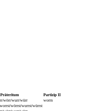
Präteritum
Partizip II
r/wörr/wurr/würr
worrn
worrst/wörrst/wurrst/würrst