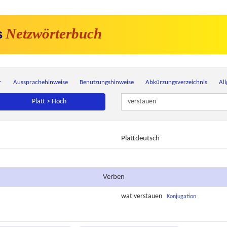
Netzwörterbuch
s
r
Aussprachehinweise
Benutzungshinweise
Abkürzungsverzeichnis
Al
Platt > Hoch
Plattdeutsch
Verben
wat
verstauen
Konjugation