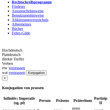
Rechtschreibprogramm
Förderer
Aussprachehinweise
Benutzungshinweise
Abkürzungsverzeichnis
Allgemeines
Bücher
Fehrs-Gilde
Hochdeutsch
Plattdeutsch
direkte Treffer
Verben
etw
verprassen
wat
verprassen
Konjugation
×
Konjugation von prassen
Infinitiv; Imperativ
Partizip
Person
Präsens
Präteritum
(sg, pl)
II
prass