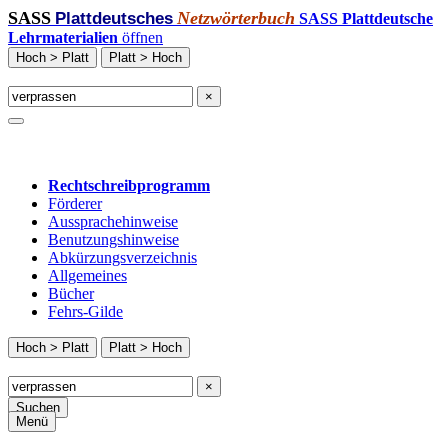
SASS
Netzwörterbuch
Plattdeutsches
SASS Plattdeutsche
Lehrmaterialien
öffnen
Hoch > Platt
Platt > Hoch
×
Rechtschreibprogramm
Förderer
Aussprachehinweise
Benutzungshinweise
Abkürzungsverzeichnis
Allgemeines
Bücher
Fehrs-Gilde
Hoch > Platt
Platt > Hoch
×
Suchen
Menü