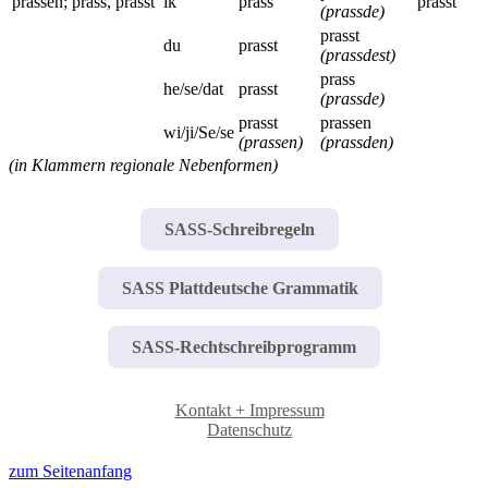
prassen; prass, prasst
ik
prass
prasst
(prassde)
prasst
du
prasst
(prassdest)
prass
he/se/dat
prasst
(prassde)
prasst
prassen
wi/ji/Se/se
(prassen)
(prassden)
(in Klammern regionale Nebenformen)
SASS-Schreibregeln
SASS Plattdeutsche Grammatik
SASS-Rechtschreibprogramm
Kontakt + Impressum
Datenschutz
zum Seitenanfang