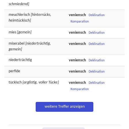
schmiedend]
meuchlerisch
[hinterrücks,
veniensch
Deklination
heimtückisch]
Komparation
mies
[gemein]
veniensch
Deklination
miserabel
[niederträchtig,
veniensch
Deklination
gemein]
niederträchtig
veniensch
Deklination
perfide
veniensch
Deklination
tückisch
[arglistig, voller Tücke]
veniensch
Deklination
Komparation
weitere Treffer anzeigen