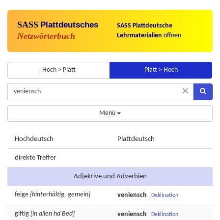
SASS
Plattdeutsches
SASS Plattdeutsche
Netzwörterbuch
Lehrmaterialien
öffnen
Hoch > Platt
Platt > Hoch
×
Menü
Hochdeutsch
Plattdeutsch
direkte Treffer
Adjektive und Adverbien
feige
[hinterhältig, gemein]
veniensch
Deklination
giftig
[in allen hd Bed]
veniensch
Deklination