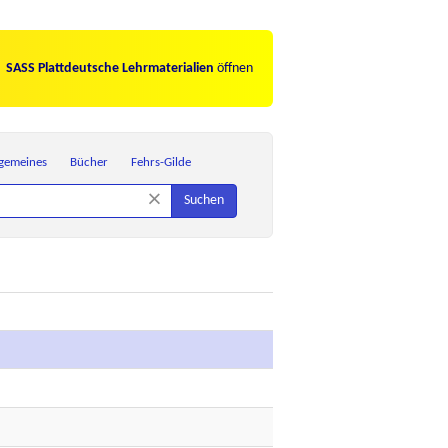
SASS Plattdeutsche Lehrmaterialien
öffnen
lgemeines
Bücher
Fehrs-Gilde
×
Suchen