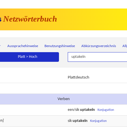
Netzwörterbuch
s
r
Aussprachehinweise
Benutzungshinweise
Abkürzungsverzeichnis
Al
Platt > Hoch
Plattdeutsch
Verben
een/sik
uptakeln
Konjugation
en]
sik
uptakeln
Konjugation