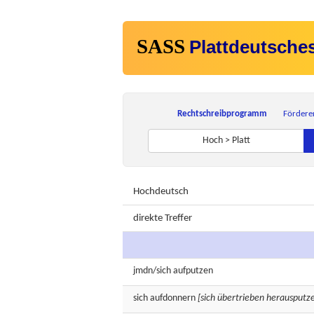
SASS
Plattdeutsche
Rechtschreibprogramm
Fördere
Hoch > Platt
Hochdeutsch
direkte Treffer
jmdn/sich
aufputzen
sich
aufdonnern
[sich übertrieben herausputz