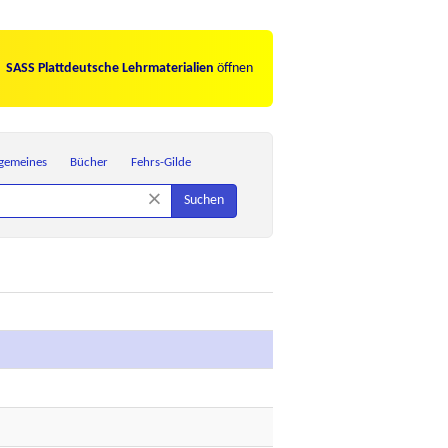
SASS Plattdeutsche Lehrmaterialien
öffnen
lgemeines
Bücher
Fehrs-Gilde
×
Suchen