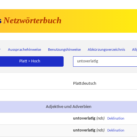
Netzwörterbuch
s
r
Aussprachehinweise
Benutzungshinweise
Abkürzungsverzeichnis
Al
Platt > Hoch
Plattdeutsch
Adjektive und Adverbien
untoverlatig
(nds)
Deklination
untoverlatig
(nds)
Deklination