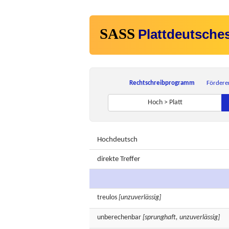
SASS
Plattdeutsche
Rechtschreibprogramm
Fördere
Hoch > Platt
Hochdeutsch
direkte Treffer
treulos
[unzuverlässig]
unberechenbar
[sprunghaft, unzuverlässig]