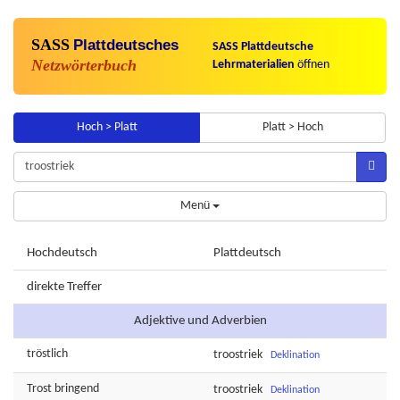
SASS
Plattdeutsches
SASS Plattdeutsche
Netzwörterbuch
Lehrmaterialien
öffnen
Hoch > Platt
Platt > Hoch
Menü
Hochdeutsch
Plattdeutsch
direkte Treffer
Adjektive und Adverbien
tröstlich
troostriek
Deklination
Trost
bringend
troostriek
Deklination