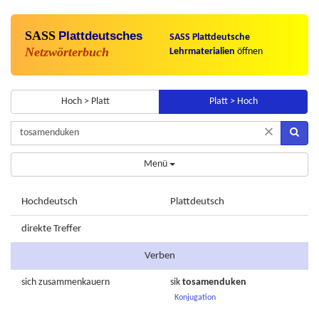
SASS
Plattdeutsches
SASS Plattdeutsche
Netzwörterbuch
Lehrmaterialien
öffnen
Hoch > Platt
Platt > Hoch
×
Menü
Hochdeutsch
Plattdeutsch
direkte Treffer
Verben
sich
zusammenkauern
sik
tosamenduken
Konjugation