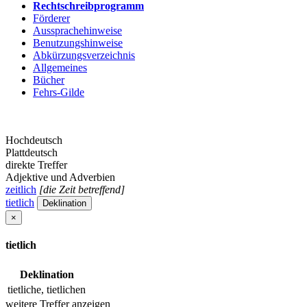
Rechtschreibprogramm
Förderer
Aussprachehinweise
Benutzungshinweise
Abkürzungsverzeichnis
Allgemeines
Bücher
Fehrs-Gilde
Hochdeutsch
Plattdeutsch
direkte Treffer
Adjektive und Adverbien
zeitlich
[die Zeit betreffend]
tietlich
Deklination
×
tietlich
Deklination
tietliche, tietlichen
weitere Treffer anzeigen