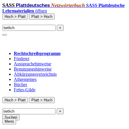
SASS
Netzwörterbuch
Plattdeutsches
SASS Plattdeutsche
Lehrmaterialien
öffnen
Hoch > Platt
Platt > Hoch
×
Rechtschreibprogramm
Förderer
Aussprachehinweise
Benutzungshinweise
Abkürzungsverzeichnis
Allgemeines
Bücher
Fehrs-Gilde
Hoch > Platt
Platt > Hoch
×
Suchen
Menü