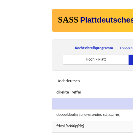
SASS
Plattdeutsche
Rechtschreibprogramm
Fördere
Hoch > Platt
Hochdeutsch
direkte Treffer
doppeldeutig
[unanständig, schlüpfrig]
frivol
[schlüpfrig]