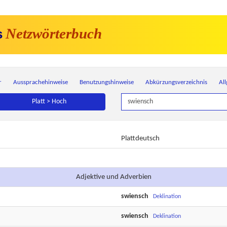
Netzwörterbuch
s
r
Aussprachehinweise
Benutzungshinweise
Abkürzungsverzeichnis
Al
Platt > Hoch
Plattdeutsch
Adjektive und Adverbien
swiensch
Deklination
swiensch
Deklination