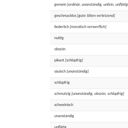
gemein
[ordinär, unanständig, unfein, unflätig
geschmacklos
[gute Sitten verletzend]
liederlich
[moralisch verwerflich]
nuttig
obszön
pikant
[schlüpfrig]
säuisch
[unanständig]
schlüpfrig
schmutzig
[unanständig, obszön, schlüpfrig]
schweinisch
unanständig
unflätig