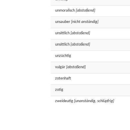
unmoralisch
[abstoßend]
unsauber
[nicht anständig]
unsittlich
[abstoßend]
unsittlich
[abstoßend]
unzüchtig
vulgär
[abstoßend]
zotenhaft
zotig
zweideutig
[unanständig, schlüpfrig]