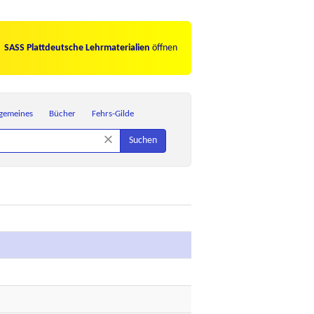
SASS Plattdeutsche Lehrmaterialien
öffnen
lgemeines
Bücher
Fehrs-Gilde
×
Suchen