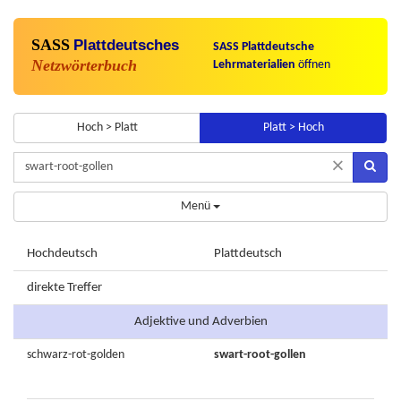
SASS
Plattdeutsches
SASS Plattdeutsche
Netzwörterbuch
Lehrmaterialien
öffnen
Hoch > Platt
Platt > Hoch
×
Menü
Hochdeutsch
Plattdeutsch
direkte Treffer
Adjektive und Adverbien
schwarz-rot-golden
swart-root-gollen