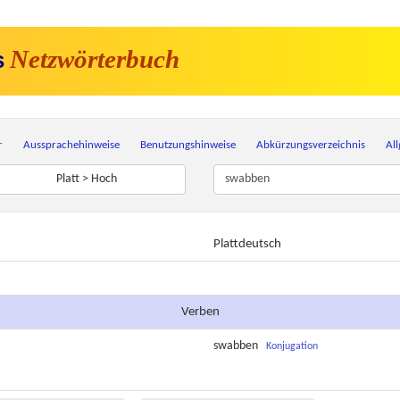
Netzwörterbuch
s
r
Aussprachehinweise
Benutzungshinweise
Abkürzungsverzeichnis
Al
Platt > Hoch
Plattdeutsch
Verben
swabben
Konjugation