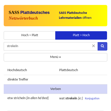
SASS
Plattdeutsches
SASS Plattdeutsche
Netzwörterbuch
Lehrmaterialien
öffnen
Hoch > Platt
Platt > Hoch
×
Menü
Hochdeutsch
Plattdeutsch
direkte Treffer
Verben
etw
stricheln
[in allen hd Bed]
wat
strekeln
[e:]
Konjugation