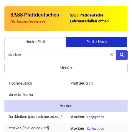
SASS
Plattdeutsches
SASS Plattdeutsche
Netzwörterbuch
Lehrmaterialien
öffnen
Hoch > Platt
Platt > Hoch
×
Menü
Hochdeutsch
Plattdeutsch
direkte Treffer
Verben
fortbleiben
[plötzlich aussetzen]
stocken
Konjugation
stocken
[in allen hd Bed]
stocken
Konjugation