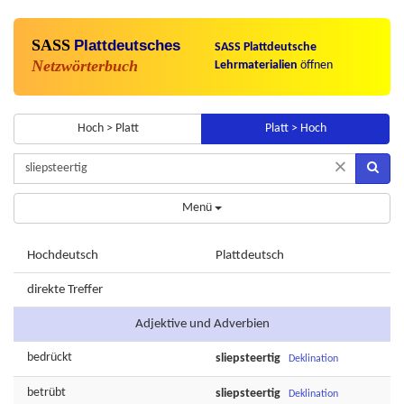
SASS
Plattdeutsches
SASS Plattdeutsche
Netzwörterbuch
Lehrmaterialien
öffnen
Hoch > Platt
Platt > Hoch
×
Menü
Hochdeutsch
Plattdeutsch
direkte Treffer
Adjektive und Adverbien
bedrückt
sliepsteertig
Deklination
betrübt
sliepsteertig
Deklination