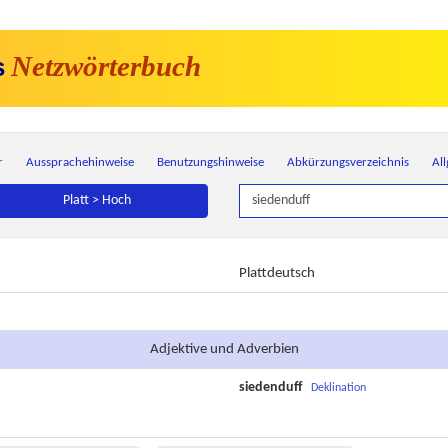
Netzwörterbuch
s
r
Aussprachehinweise
Benutzungshinweise
Abkürzungsverzeichnis
Al
Platt > Hoch
Plattdeutsch
Adjektive und Adverbien
siedenduff
Deklination