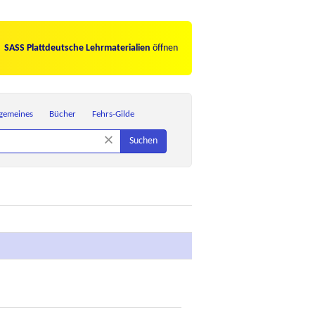
SASS Plattdeutsche Lehrmaterialien
öffnen
lgemeines
Bücher
Fehrs-Gilde
×
Suchen