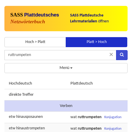
SASS
Plattdeutsches
SASS Plattdeutsche
Netzwörterbuch
Lehrmaterialien
öffnen
Hoch > Platt
Platt > Hoch
×
Menü
Hochdeutsch
Plattdeutsch
direkte Treffer
Verben
etw
hinausposaunen
wat
ruttrumpeten
Konjugation
etw
hinaustrompeten
wat
ruttrumpeten
Konjugation