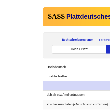
SASS
Plattdeutsche
Rechtschreibprogramm
Fördere
Hoch > Platt
Hochdeutsch
direkte Treffer
sich als etw/jmd
entpuppen
etw
herausschälen
[etw schälend entfernen]