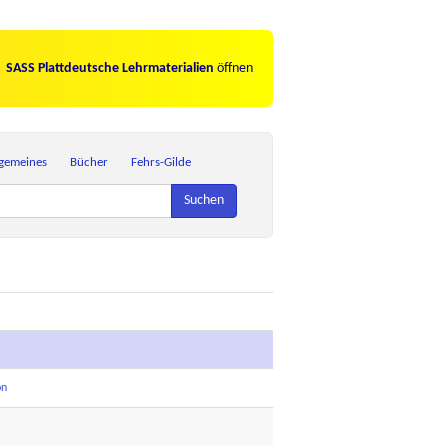
SASS Plattdeutsche Lehrmaterialien
öffnen
lgemeines
Bücher
Fehrs-Gilde
Suchen
on