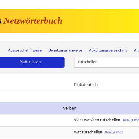
Netzwörterbuch
s
r
Aussprachehinweise
Benutzungshinweise
Abkürzungsverzeichnis
Al
Platt > Hoch
Plattdeutsch
Verben
sik as wat/een
rutschellen
Konjugati
wat
rutschellen
Konjugation