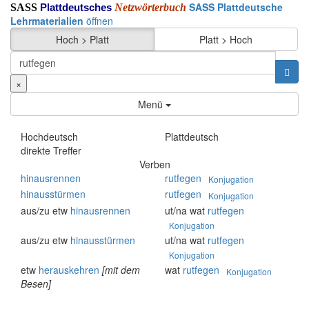
SASS Plattdeutsche
SASS
Netzwörterbuch
Plattdeutsches
Lehrmaterialien
öffnen
Hoch > Platt
Platt > Hoch
×
Menü
Hochdeutsch
Plattdeutsch
direkte Treffer
Verben
hinausrennen
rutfegen
Konjugation
hinausstürmen
rutfegen
Konjugation
aus/zu etw
hinausrennen
ut/na wat
rutfegen
Konjugation
aus/zu etw
hinausstürmen
ut/na wat
rutfegen
Konjugation
etw
herauskehren
[mit dem
wat
rutfegen
Konjugation
Besen]