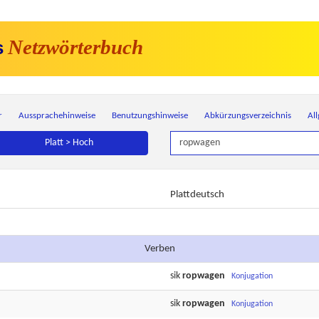
Netzwörterbuch
s
r
Aussprachehinweise
Benutzungshinweise
Abkürzungsverzeichnis
Al
Platt > Hoch
Plattdeutsch
Verben
sik
ropwagen
Konjugation
sik
ropwagen
Konjugation