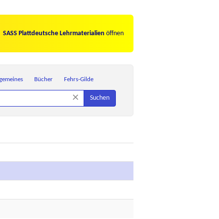
SASS Plattdeutsche Lehrmaterialien
öffnen
lgemeines
Bücher
Fehrs-Gilde
×
Suchen