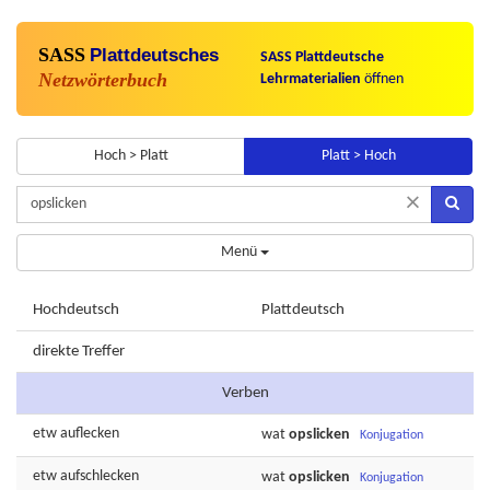
SASS
Plattdeutsches
SASS Plattdeutsche
Netzwörterbuch
Lehrmaterialien
öffnen
Hoch > Platt
Platt > Hoch
×
Menü
Hochdeutsch
Plattdeutsch
direkte Treffer
Verben
etw
auflecken
wat
opslicken
Konjugation
etw
aufschlecken
wat
opslicken
Konjugation