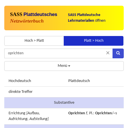
SASS
Plattdeutsches
SASS Plattdeutsche
Netzwörterbuch
Lehrmaterialien
öffnen
Hoch > Platt
Platt > Hoch
×
Menü
Hochdeutsch
Plattdeutsch
direkte Treffer
Substantive
Errichtung
[Aufbau,
Oprichten
f
, Pl.:
Oprichten
/~s
Aufrichtung, Aufstellung]