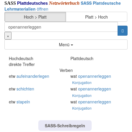
SASS Plattdeutsche
SASS
Netzwörterbuch
Plattdeutsches
Lehrmaterialien
öffnen
Hoch > Platt
Platt > Hoch
×
Menü
Hochdeutsch
Plattdeutsch
direkte Treffer
Verben
etw
aufeinanderlegen
wat
openannerleggen
Konjugation
etw
schichten
wat
openannerleggen
Konjugation
etw
stapeln
wat
openannerleggen
Konjugation
SASS-Schreibregeln