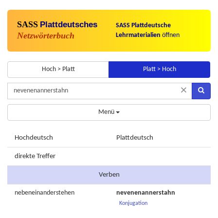
SASS
Plattdeutsches
SASS Plattdeutsche
Netzwörterbuch
Lehrmaterialien
öffnen
Hoch > Platt
Platt > Hoch
×
Menü
Hochdeutsch
Plattdeutsch
direkte Treffer
Verben
nebeneinanderstehen
nevenenannerstahn
Konjugation