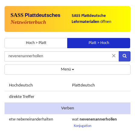
SASS
Plattdeutsches
SASS Plattdeutsche
Netzwörterbuch
Lehrmaterialien
öffnen
Hoch > Platt
Platt > Hoch
×
Menü
Hochdeutsch
Plattdeutsch
direkte Treffer
Verben
etw
nebeneinanderhalten
wat
nevenenannerhollen
Konjugation