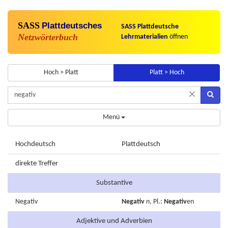
SASS
Plattdeutsches
SASS Plattdeutsche
Netzwörterbuch
Lehrmaterialien
öffnen
Hoch > Platt
Platt > Hoch
×
Menü
Hochdeutsch
Plattdeutsch
direkte Treffer
Substantive
Negativ
Negativ
n
, Pl.:
Negativ
en
Adjektive und Adverbien