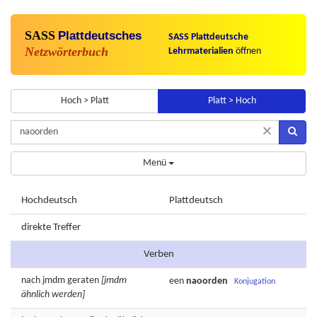
SASS
Plattdeutsches
SASS Plattdeutsche
Netzwörterbuch
Lehrmaterialien
öffnen
Hoch > Platt
Platt > Hoch
×
Menü
Hochdeutsch
Plattdeutsch
direkte Treffer
Verben
nach jmdm
geraten
[jmdm
een
naoorden
Konjugation
ähnlich werden]