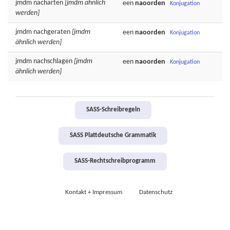
jmdm
nacharten
[jmdm ähnlich
een
naoorden
Konjugation
werden]
jmdm
nachgeraten
[jmdm
een
naoorden
Konjugation
ähnlich werden]
jmdm
nachschlagen
[jmdm
een
naoorden
Konjugation
ähnlich werden]
SASS-Schreibregeln
SASS Plattdeutsche Grammatik
SASS-Rechtschreibprogramm
Kontakt + Impressum
Datenschutz