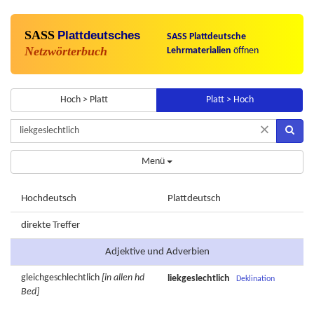
SASS
Plattdeutsches
SASS Plattdeutsche
Netzwörterbuch
Lehrmaterialien
öffnen
Hoch > Platt
Platt > Hoch
×
Menü
Hochdeutsch
Plattdeutsch
direkte Treffer
Adjektive und Adverbien
gleichgeschlechtlich
[in allen hd
liekgeslechtlich
Deklination
Bed]