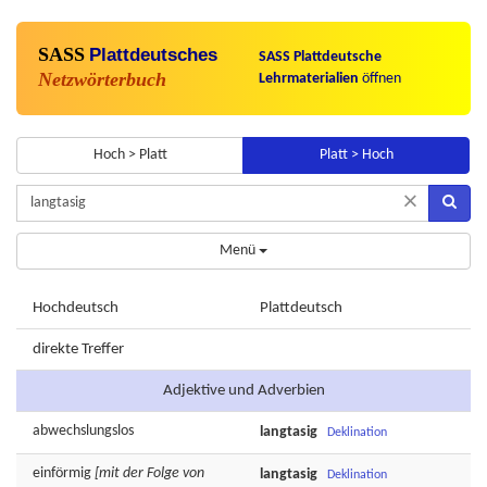
SASS
Plattdeutsches
SASS Plattdeutsche
Netzwörterbuch
Lehrmaterialien
öffnen
Hoch > Platt
Platt > Hoch
×
Menü
Hochdeutsch
Plattdeutsch
direkte Treffer
Adjektive und Adverbien
abwechslungslos
langtasig
Deklination
einförmig
[mit der Folge von
langtasig
Deklination