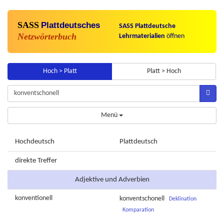
SASS
Plattdeutsches
SASS Plattdeutsche
Netzwörterbuch
Lehrmaterialien
öffnen
Hoch > Platt
Platt > Hoch
Menü
Hochdeutsch
Plattdeutsch
direkte Treffer
Adjektive und Adverbien
konventionell
konventschonell
Deklination
Komparation