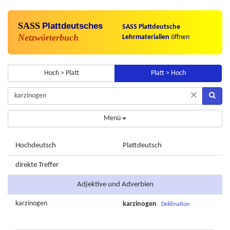
SASS
Plattdeutsches
SASS Plattdeutsche
Netzwörterbuch
Lehrmaterialien
öffnen
Hoch > Platt
Platt > Hoch
×
Menü
Hochdeutsch
Plattdeutsch
direkte Treffer
Adjektive und Adverbien
karzinogen
karzinogen
Deklination