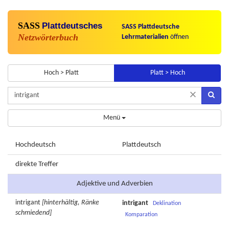
SASS
Plattdeutsches
SASS Plattdeutsche
Netzwörterbuch
Lehrmaterialien
öffnen
Hoch > Platt
Platt > Hoch
×
Menü
Hochdeutsch
Plattdeutsch
direkte Treffer
Adjektive und Adverbien
intrigant
[hinterhältig, Ränke
intrigant
Deklination
schmiedend]
Komparation