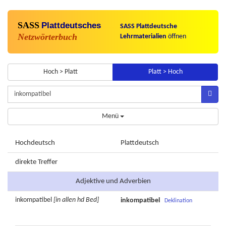
SASS
Plattdeutsches
SASS Plattdeutsche
Netzwörterbuch
Lehrmaterialien
öffnen
Hoch > Platt
Platt > Hoch
Menü
Hochdeutsch
Plattdeutsch
direkte Treffer
Adjektive und Adverbien
inkompatibel
[in allen hd Bed]
inkompatibel
Deklination