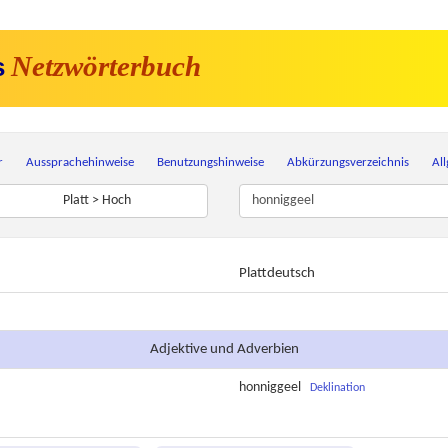
Netzwörterbuch
s
r
Aussprachehinweise
Benutzungshinweise
Abkürzungsverzeichnis
Al
Platt > Hoch
Plattdeutsch
Adjektive und Adverbien
honniggeel
Deklination